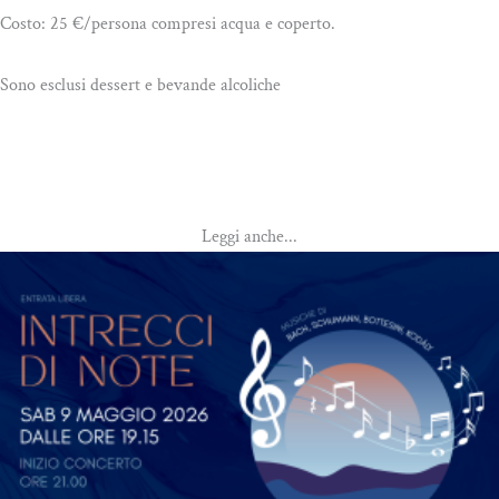
Costo: 25 €/persona compresi acqua e coperto.
Sono esclusi dessert e bevande alcoliche
Leggi anche...