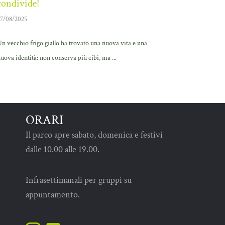
condivide!
7/08/2025
n vecchio frigo giallo ha trovato una nuova vita e una
uova identità: non conserva più cibi, ma ...
ORARI
Il parco apre sabato, domenica e festivi
dalle 10.00 alle 19.00.
Infrasettimanali per gruppi su
appuntamento.