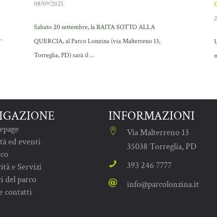
08/09/2025
2
Sabato 20 settembre, la BAITA SOTTO ALLA
.
QUERCIA, al Parco Lonzina (via Malterreno 13,
U
Torreglia, PD) sarà il ...
n
IGAZIONE
INFORMAZIONI
epage
Via Malterreno 13
tà ed eventi
35038 Torreglia, PD
rco
393 246 7777
ità e Servizi
i del parco
info@parcolonzina.it
e contatti