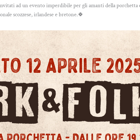
e invitati ad un evento imperdibile per gli amanti della porchet
ionale scozzese, irlandese e bretone.🍀