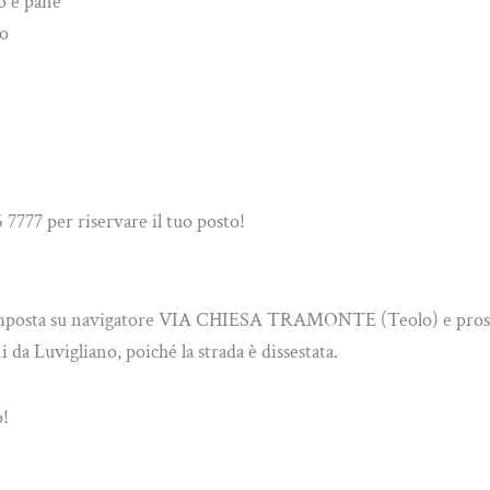
o e pane
to
7777 per riservare il tuo posto!
, imposta su navigatore VIA CHIESA TRAMONTE (Teolo) e proseg
 da Luvigliano, poiché la strada è dissestata.
o!